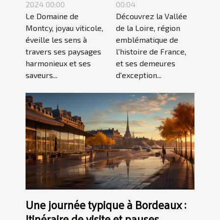
Montcy : une
vallée de la
2024 00:00
00:04
Le Domaine de
Découvrez la Vallée
expérience
Loire
Montcy, joyau viticole,
de la Loire, région
oenotouristique
éveille les sens à
emblématique de
unique
travers ses paysages
l'histoire de France,
harmonieux et ses
et ses demeures
saveurs...
d'exception...
Une journée typique à Bordeaux :
Itinéraire de visite et pauses