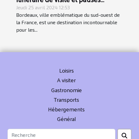
gourmandes
Jeudi 25 avril 2024 12:53
Bordeaux, ville emblématique du sud-ouest de
la France, est une destination incontournable
pour les...
Loisirs
A visiter
Gastronomie
Transports
Hébergements
Général