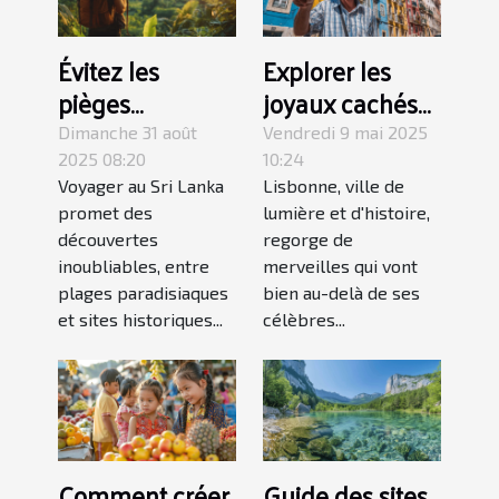
Évitez les
Explorer les
pièges
joyaux cachés
touristiques au
de Lisbonne au-
Dimanche 31 août
Vendredi 9 mai 2025
Sri Lanka :
delà des sites
2025 08:20
10:24
Voyager au Sri Lanka
Lisbonne, ville de
conseils et
touristiques
promet des
lumière et d'histoire,
astuces
populaires
découvertes
regorge de
inoubliables, entre
merveilles qui vont
plages paradisiaques
bien au-delà de ses
et sites historiques...
célèbres...
Comment créer
Guide des sites