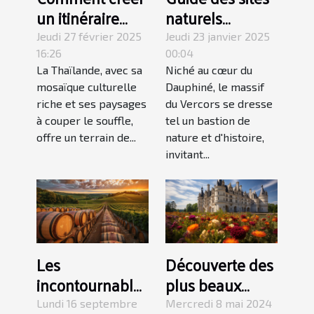
un itinéraire
naturels
culturel et
incontournables
Jeudi 27 février 2025
Jeudi 23 janvier 2025
éducatif pour
à visiter dans le
16:26
00:04
La Thaïlande, avec sa
Niché au cœur du
enfants en
Vercors
mosaïque culturelle
Dauphiné, le massif
Thaïlande
riche et ses paysages
du Vercors se dresse
à couper le souffle,
tel un bastion de
offre un terrain de...
nature et d'histoire,
invitant...
Les
Découverte des
incontournables
plus beaux
du Domaine de
châteaux de la
Lundi 16 septembre
Mercredi 8 mai 2024