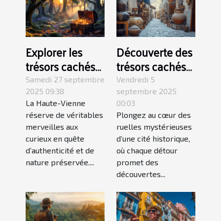
Explorer les
Découverte des
trésors cachés
trésors cachés
de la Haute-
dans les ruelles
Samedi 27 septembre
Vendredi 5
Vienne
de la cité
2025 09:38
septembre 2025
La Haute-Vienne
00:03
historique
réserve de véritables
Plongez au cœur des
merveilles aux
ruelles mystérieuses
curieux en quête
d’une cité historique,
d’authenticité et de
où chaque détour
nature préservée....
promet des
découvertes...