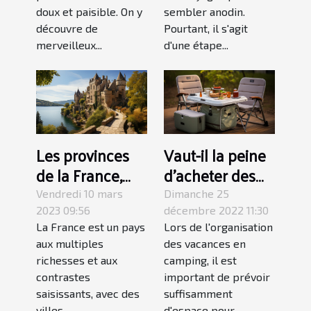
voyage ?
doux et paisible. On y
sembler anodin.
découvre de
Pourtant, il s'agit
merveilleux...
d'une étape...
Les provinces
Vaut-il la peine
de la France,
d'acheter des
des lieux
tables de
Vendredi 10 mars
Dimanche 25
magnifiques à
camping
2023 09:56
décembre 2022 11:30
La France est un pays
Lors de l'organisation
visiter au moins
pliantes ?
aux multiples
des vacances en
une fois dans sa
richesses et aux
camping, il est
vie
contrastes
important de prévoir
saisissants, avec des
suffisamment
villes
d'espace pour...