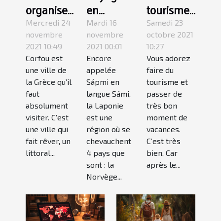
organiser
en
tourisme :
son
Laponie :
l’une des
Mercredi 24
Mardi 16
Samedi 23
voyage à
pourquoi
plus
novembre
novembre
octobre 2021
2021 10:49
2021 00:01
10:27
Corfou en
partir en
belles
Corfou est
Encore
Vous adorez
Grèce ?
hiver ?
villes de
une ville de
appelée
faire du
la France
la Grèce qu’il
Sápmi en
tourisme et
à
faut
langue Sámi,
passer de
découvrir
absolument
la Laponie
très bon
visiter. C’est
est une
moment de
une ville qui
région où se
vacances.
fait rêver, un
chevauchent
C’est très
littoral...
4 pays que
bien. Car
sont : la
après le...
Norvège...