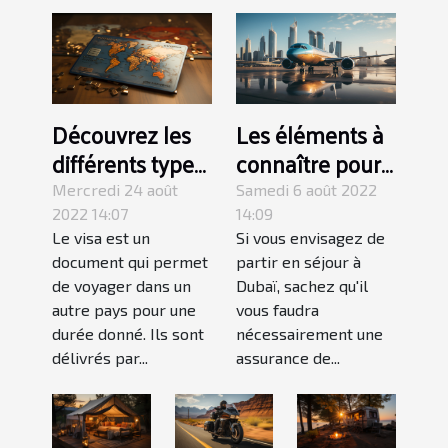
Découvrez les
Les éléments à
différents types
connaître pour
de visa
choisir une
Mercredi 24 août
Samedi 6 août 2022
assurance de
2022 14:07
14:09
Le visa est un
Si vous envisagez de
voyage pour
document qui permet
partir en séjour à
Dubaï
de voyager dans un
Dubaï, sachez qu'il
autre pays pour une
vous faudra
durée donné. Ils sont
nécessairement une
délivrés par...
assurance de...