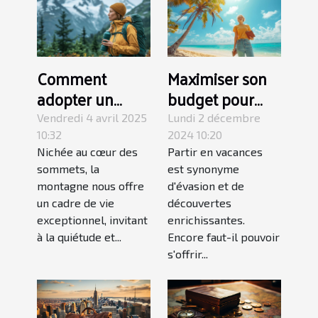
Comment
Maximiser son
adopter un
budget pour
mode de vie
des vacances
Vendredi 4 avril 2025
Lundi 2 décembre
écoresponsable
longue durée
10:32
2024 10:20
Nichée au cœur des
Partir en vacances
en montagne
sommets, la
est synonyme
montagne nous offre
d'évasion et de
un cadre de vie
découvertes
exceptionnel, invitant
enrichissantes.
à la quiétude et...
Encore faut-il pouvoir
s'offrir...