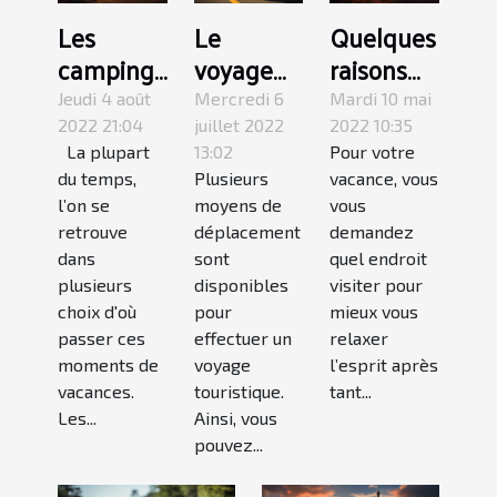
Les
Le
Quelques
campings
voyage
raisons
de luxe
en road
de visiter
Jeudi 4 août
Mercredi 6
Mardi 10 mai
de
trip moto :
le
2022 21:04
juillet 2022
2022 10:35
La plupart
13:02
Pour votre
dernières
quels
Camping
du temps,
Plusieurs
vacance, vous
minutes?
sont ces
bassin
l’on se
moyens de
vous
atouts
Arcachon
retrouve
déplacement
demandez
positifs ?
dans
sont
quel endroit
plusieurs
disponibles
visiter pour
choix d'où
pour
mieux vous
passer ces
effectuer un
relaxer
moments de
voyage
l’esprit après
vacances.
touristique.
tant...
Les...
Ainsi, vous
pouvez...