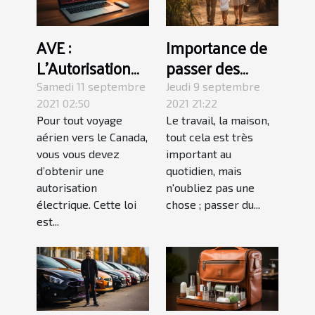
AVE :
Importance de
L’Autorisation
passer des
de Voyage
vacances en
Samedi 11 septembre
Jeudi 9 septembre
Electronique
famille
2021 02:50
2021 21:22
Pour tout voyage
Le travail, la maison,
aérien vers le Canada,
tout cela est très
vous vous devez
important au
d’obtenir une
quotidien, mais
autorisation
n'oubliez pas une
électrique. Cette loi
chose ; passer du...
est...