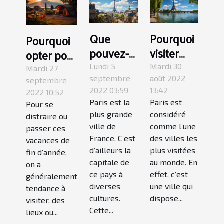
Que
Pourquoi
Pourquoi
pouvez-
visiter
opter pour
vous faire
Paris ?
un
Lundi 5
Mardi 30
Mardi 27
à Paris ?
septembre
août 2022
camping
septembre
2022 03:59
13:42
2022 10:52
à
Paris est la
Paris est
Pour se
Grenoble
plus grande
considéré
distraire ou
?
ville de
comme l’une
passer ces
France. C’est
des villes les
vacances de
d’ailleurs la
plus visitées
fin d’année,
capitale de
au monde. En
on a
ce pays à
effet, c’est
généralement
diverses
une ville qui
tendance à
cultures.
dispose...
visiter, des
Cette...
lieux ou...