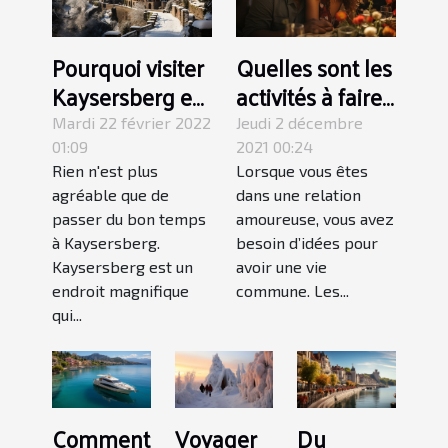
Pourquoi visiter
Quelles sont les
Kaysersberg en
activités à faire
hiver ?
lors d’une sortie
Mardi 22 février 2022
Jeudi 2 décembre
en couple ?
01:09
2021 00:24
Rien n'est plus
Lorsque vous êtes
agréable que de
dans une relation
passer du bon temps
amoureuse, vous avez
à Kaysersberg.
besoin d’idées pour
Kaysersberg est un
avoir une vie
endroit magnifique
commune. Les...
qui...
Comment
Voyager
Du