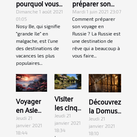
pourquoi vous
préparer son
devriez visiter
voyage en
Dimanche 1 août 2021
Mardi 1 juin 2021 23:07
Nosy Be à
Russie ?
01:05
Comment préparer
Nosy Be, qui signifie
son voyage en
Madagascar
"grande île" en
Russie ? La Russie est
malgache, est l'une
une destination de
des destinations de
rêve qui a beaucoup à
vacances les plus
vous faire...
populaires...
Visiter
Voyager
Découvrez
les cinq
en Asie
la Domus
beaux
pour
Jeudi 21
Tibériana
Jeudi 21
Jeudi 21
villages
janvier 2021
découvrir
de Rome
janvier 2021
janvier 2021
18:34
Béarn
18:44
les
18:10