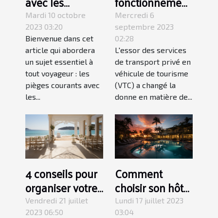
avec les
fonctionnement
locations de
des services
Mardi 10 octobre
Mercredi 6
vacances :
VTC 24h/24 et
2023 03:20
septembre 2023
Bienvenue dans cet
02:28
comment les
7J/7 à Avignon
article qui abordera
L'essor des services
éviter
un sujet essentiel à
de transport privé en
tout voyageur : les
véhicule de tourisme
pièges courants avec
(VTC) a changé la
les...
donne en matière de...
4 conseils pour
Comment
organiser votre
choisir son hôtel
mariage à
pour des
Vendredi 21 juillet
Lundi 17 juillet 2023
l'étranger sans
vacances
2023 06:50
03:04