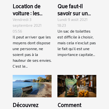
Location de
Que faut-il
voiture : les
savoir sur un
conditions à
sac de toilettes
Vendredi 3
Lundi 9 août 2021
remplir
?
septembre 2021
18:23
05:56
Un sac de toilettes
Il peut arriver que les
est difficile à choisir,
moyens dont dispose
mais cela n’exclut pas
une personne, ne
le fait qu’il est une
soient pas à la
importance capitale...
hauteur de ses envies.
C’est le...
Découvrez
Comment