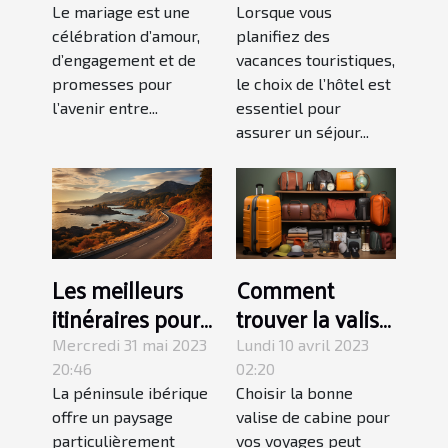
Le mariage est une
Lorsque vous
stress
touristiques ?
célébration d’amour,
planifiez des
d’engagement et de
vacances touristiques,
promesses pour
le choix de l’hôtel est
l’avenir entre...
essentiel pour
assurer un séjour...
Les meilleurs
Comment
itinéraires pour
trouver la valise
explorer
de cabine
Mercredi 31 mai 2023
Lundi 10 avril 2023
l'Espagne en
parfaite pour
20:46
02:20
La péninsule ibérique
Choisir la bonne
road trip
répondre à vos
offre un paysage
valise de cabine pour
besoins de
particulièrement
vos voyages peut