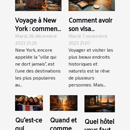
Voyage à New
Comment avoir
York : comment
son visa
préparer sa
touristique ?
Mardi 26 décembre
Mardi 7 novembre
valise ?
2023 21:20
2023 21:07
New York, encore
Voyager et visiter les
appelée la "ville qui
plus beaux endroits
ne dort jamais", est
historiques et
l'une des destinations
naturels est le rêve
les plus populaires
de plusieurs
au...
personnes. Mais...
Qu’est-ce
Quand et
Quel hôtel
qui
comment
vous faut-