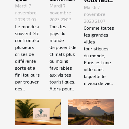
change
devriez-
il pour
Mardi 7
Mardi 7
Mardi 7
pour les
vous
novembre
novembre
votre visite
novembre
2023 21:07
2023 21:07
touristes
visiter
2023 21:07
touristique
Le monde a
Tous les
Comme toutes
français
New
à Paris ?
souvent été
pays du
les grandes
après le
York ?
confronté à
monde
villes
Brexit ?
plusieurs
disposent de
touristiques
crises de
climats plus
du monde,
différente
ou moins
Paris est une
sorte et a
favorables
ville dans
fini toujours
aux visites
laquelle le
par trouver
touristiques.
niveau de vie...
des...
Alors pour...