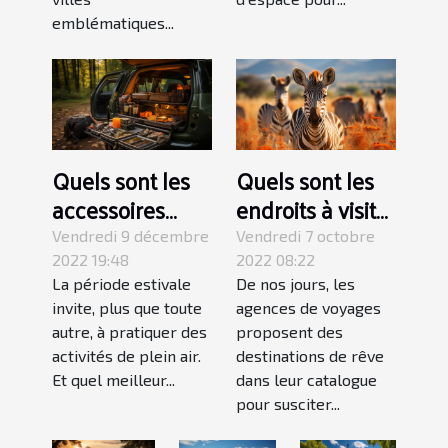
emblématiques...
Quels sont les
Quels sont les
accessoires
endroits à visiter
pour faire du
lors d’un voyage
Vendredi 9 décembre
Vendredi 7 octobre
camping ?
au Kenya ?
2022 19:48
2022 08:22
La période estivale
De nos jours, les
invite, plus que toute
agences de voyages
autre, à pratiquer des
proposent des
activités de plein air.
destinations de rêve
Et quel meilleur...
dans leur catalogue
pour susciter...