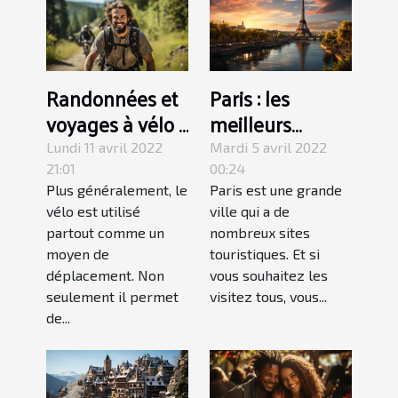
Randonnées et
Paris : les
voyages à vélo :
meilleurs
Pourquoi faire ?
endroits à
Lundi 11 avril 2022
Mardi 5 avril 2022
absolument
21:01
00:24
Plus généralement, le
Paris est une grande
visiter
vélo est utilisé
ville qui a de
partout comme un
nombreux sites
moyen de
touristiques. Et si
déplacement. Non
vous souhaitez les
seulement il permet
visitez tous, vous...
de...