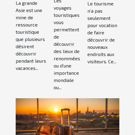
Les
La grande
Le tourisme
merveilles
voyages
Asie est une
n’a pas
de la
touristiques
mine de
seulement
vous
nature
ressource
pour vocation
permettent
touristique
de faire
de
que plusieurs
découvrir de
découvrir
désirent
nouveaux
des lieux de
découvrir
endroits aux
renommées
pendant leurs
visiteurs. Ce...
ou d’une
vacances...
importance
mondiale
ou...