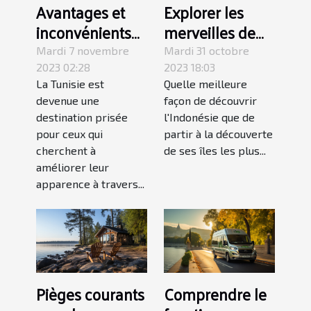
Avantages et
Explorer les
inconvénients
merveilles de
de faire une
Java, Bali et
Mardi 7 novembre
Mardi 31 octobre
chirurgie
Sulawesi : un
2023 02:28
2023 18:03
La Tunisie est
Quelle meilleure
esthétique en
guide complet
devenue une
façon de découvrir
Tunisie
pour un circuit
destination prisée
l'Indonésie que de
indépendant en
pour ceux qui
partir à la découverte
Indonésie
cherchent à
de ses îles les plus...
améliorer leur
apparence à travers...
Pièges courants
Comprendre le