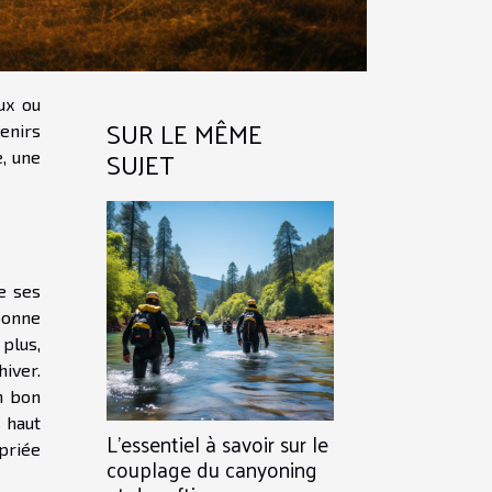
ux ou
SUR LE MÊME
enirs
SUJET
, une
de ses
bonne
 plus,
iver.
n bon
 haut
L'essentiel à savoir sur le
opriée
couplage du canyoning