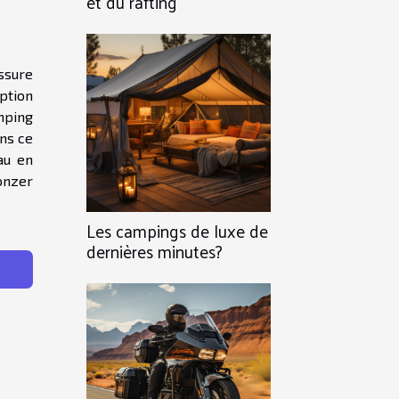
et du rafting
ssure
ption
mping
ans ce
au en
onzer
Les campings de luxe de
dernières minutes?