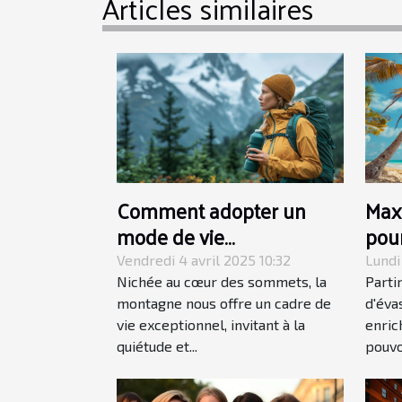
Articles similaires
Comment adopter un
Max
mode de vie
pou
écoresponsable en
lon
Vendredi 4 avril 2025 10:32
Lundi
montagne
Nichée au cœur des sommets, la
Parti
montagne nous offre un cadre de
d'éva
vie exceptionnel, invitant à la
enric
quiétude et...
pouvoi