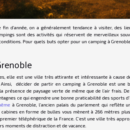
 fin d’année, on a généralement tendance à visiter, des lie
mpings sont des activités qui réservent de merveilleux souv
conditions. Pour quels buts opter pour un camping à Grenoble
Grenoble
, elle est une ville très attirante et intéressante à cause 
 Ainsi, décider de partir en camping à Grenoble est une 
ar la présence de paysage verte de même que de l’air frais. De
tagnes ce qui engendre une bonne praticabilité des sports d’h
 même
à Grenoble, l’ancien palais du parlement qui reflète u
s cabines en forme de bulles vous mènent à 266 mètres plus
le premier téléphérique de la France. C’est une ville très appr
urs moments de distraction et de vacance.