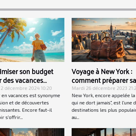
Voyage à New York :
imiser son budget
comment préparer s
r des vacances
valise ?
gue durée
Mardi 26 décembre 2023 21:
 2 décembre 2024 10:20
New York, encore appelée la 
r en vacances est synonyme
qui ne dort jamais", est l'une 
sion et de découvertes
destinations les plus populai
hissantes. Encore faut-il
au...
r s'offrir...