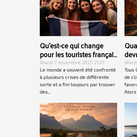
Qu’est-ce qui change
Qua
pour les touristes français
devr
après le Brexit ?
York
Mardi 7 novembre 2023 21:07
Mardi
Le monde a souvent été confronté
Tous 
à plusieurs crises de différente
de cl
sorte et a fini toujours par trouver
favor
des...
Alors 