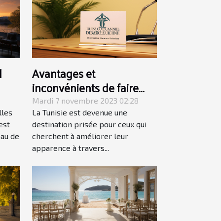
l
Avantages et
inconvénients de faire
une chirurgie esthétique
Mardi 7 novembre 2023 02:28
en Tunisie
lles
La Tunisie est devenue une
est
destination prisée pour ceux qui
eau de
cherchent à améliorer leur
apparence à travers...