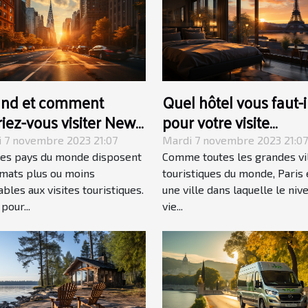
nd et comment
Quel hôtel vous faut-i
iez-vous visiter New
pour votre visite
 ?
touristique à Paris ?
 7 novembre 2023 21:07
Mardi 7 novembre 2023 21:07
les pays du monde disposent
Comme toutes les grandes vi
imats plus ou moins
touristiques du monde, Paris 
ables aux visites touristiques.
une ville dans laquelle le niv
pour...
vie...