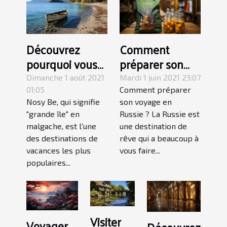
Découvrez
Comment
pourquoi vous
préparer son
devriez visiter
voyage en
Dimanche 1 août 2021
Mardi 1 juin 2021 23:07
Nosy Be à
Russie ?
01:05
Comment préparer
Nosy Be, qui signifie
son voyage en
Madagascar
"grande île" en
Russie ? La Russie est
malgache, est l'une
une destination de
des destinations de
rêve qui a beaucoup à
vacances les plus
vous faire...
populaires...
Visiter
Voyager