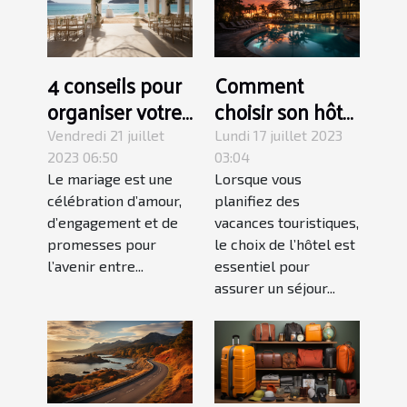
4 conseils pour
Comment
organiser votre
choisir son hôtel
mariage à
pour des
Vendredi 21 juillet
Lundi 17 juillet 2023
l'étranger sans
vacances
2023 06:50
03:04
Le mariage est une
Lorsque vous
stress
touristiques ?
célébration d’amour,
planifiez des
d’engagement et de
vacances touristiques,
promesses pour
le choix de l’hôtel est
l’avenir entre...
essentiel pour
assurer un séjour...