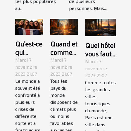
les plus populaires
de plusieurs
au...
personnes. Mais...
Qu’est-ce
Quand et
Quel hôtel
qui
comment
vous faut-
change
devriez-
il pour
Mardi 7
Mardi 7
Mardi 7
pour les
vous
novembre
novembre
votre visite
novembre
2023 21:07
2023 21:07
touristes
visiter
2023 21:07
touristique
Le monde a
Tous les
Comme toutes
français
New
à Paris ?
souvent été
pays du
les grandes
après le
York ?
confronté à
monde
villes
Brexit ?
plusieurs
disposent de
touristiques
crises de
climats plus
du monde,
différente
ou moins
Paris est une
sorte et a
favorables
ville dans
fini toujours
aux visites