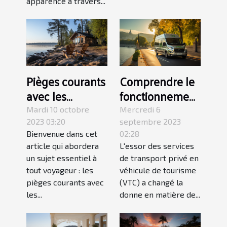
apparence à travers...
Pièges courants
Comprendre le
avec les
fonctionnement
locations de
des services
Mardi 10 octobre
Mercredi 6
vacances :
VTC 24h/24 et
2023 03:20
septembre 2023
Bienvenue dans cet
02:28
comment les
7J/7 à Avignon
article qui abordera
L'essor des services
éviter
un sujet essentiel à
de transport privé en
tout voyageur : les
véhicule de tourisme
pièges courants avec
(VTC) a changé la
les...
donne en matière de...