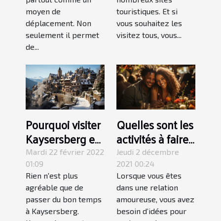
moyen de
touristiques. Et si
déplacement. Non
vous souhaitez les
seulement il permet
visitez tous, vous...
de...
Pourquoi visiter
Quelles sont les
Kaysersberg en
activités à faire
hiver ?
lors d’une sortie
Mardi 22 février 2022
Jeudi 2 décembre
en couple ?
01:09
2021 00:24
Rien n'est plus
Lorsque vous êtes
agréable que de
dans une relation
passer du bon temps
amoureuse, vous avez
à Kaysersberg.
besoin d’idées pour