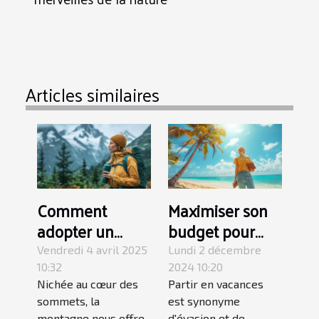
Articles similaires
Comment
Maximiser son
adopter un
budget pour
mode de vie
des vacances
Vendredi 4 avril 2025
Lundi 2 décembre
écoresponsable
longue durée
10:32
2024 10:20
Nichée au cœur des
Partir en vacances
en montagne
sommets, la
est synonyme
montagne nous offre
d'évasion et de