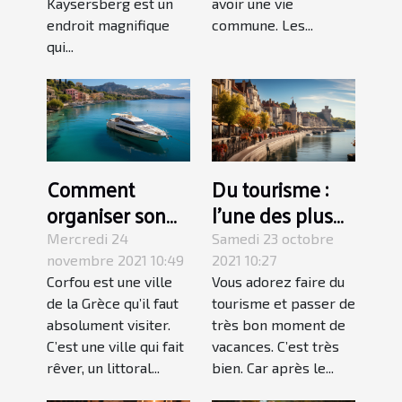
Kaysersberg est un
avoir une vie
endroit magnifique
commune. Les...
qui...
Comment
Du tourisme :
organiser son
l’une des plus
voyage à Corfou
belles villes de
Mercredi 24
Samedi 23 octobre
en Grèce ?
la France à
novembre 2021 10:49
2021 10:27
Corfou est une ville
Vous adorez faire du
découvrir
de la Grèce qu’il faut
tourisme et passer de
absolument visiter.
très bon moment de
C’est une ville qui fait
vacances. C’est très
rêver, un littoral...
bien. Car après le...