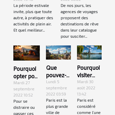
camping ?
au Kenya ?
La période estivale
De nos jours, les
invite, plus que toute
agences de voyages
autre, à pratiquer des
proposent des
activités de plein air.
destinations de rêve
Et quel meilleur...
dans leur catalogue
pour susciter...
Que
Pourquoi
Pourquoi
pouvez-
visiter
opter pour
vous faire
Paris ?
un
Lundi 5
Mardi 30
Mardi 27
à Paris ?
septembre
août 2022
camping
septembre
2022 03:59
13:42
2022 10:52
à
Paris est la
Paris est
Pour se
Grenoble
plus grande
considéré
distraire ou
?
ville de
comme l’une
passer ces