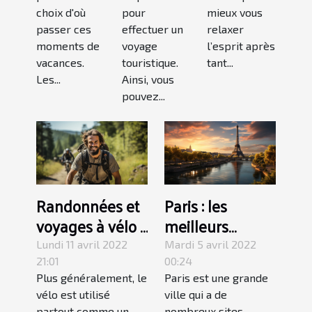
choix d'où
pour
mieux vous
passer ces
effectuer un
relaxer
moments de
voyage
l’esprit après
vacances.
touristique.
tant...
Les...
Ainsi, vous
pouvez...
Randonnées et
Paris : les
voyages à vélo :
meilleurs
Pourquoi faire ?
endroits à
Lundi 11 avril 2022
Mardi 5 avril 2022
absolument
21:01
00:24
Plus généralement, le
Paris est une grande
visiter
vélo est utilisé
ville qui a de
partout comme un
nombreux sites