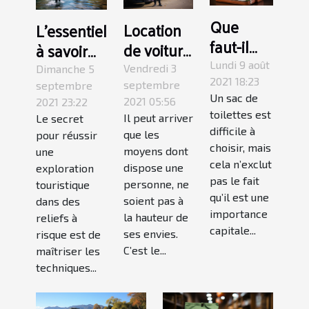
Que
Location
L'essentiel
faut-il
de voiture
à savoir
savoir
: les
sur le
Lundi 9 août
Vendredi 3
Dimanche 5
sur un
2021 18:23
conditions
couplage
septembre
septembre
Un sac de
sac de
2021 05:56
2021 23:22
à remplir
du
toilettes est
Il peut arriver
Le secret
toilettes
canyoning
difficile à
que les
pour réussir
?
et du
choisir, mais
moyens dont
une
rafting
cela n’exclut
dispose une
exploration
pas le fait
personne, ne
touristique
qu’il est une
soient pas à
dans des
importance
la hauteur de
reliefs à
capitale...
ses envies.
risque est de
C’est le...
maîtriser les
techniques...