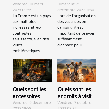
des lieux
tables de
Vendredi 10 mars
Dimanche 25
magnifiques à
camping
2023 09:56
décembre 2022 11:30
La France est un pays
Lors de l'organisation
visiter au moins
pliantes ?
aux multiples
des vacances en
une fois dans sa
richesses et aux
camping, il est
vie
contrastes
important de prévoir
saisissants, avec des
suffisamment
villes
d'espace pour...
emblématiques...
Quels sont les
Quels sont les
accessoires
endroits à visiter
pour faire du
lors d’un voyage
Vendredi 9 décembre
Vendredi 7 octobre
2022 19:48
2022 08:22