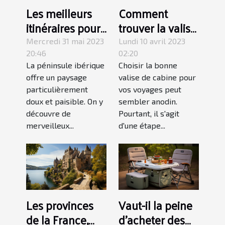
Les meilleurs
Comment
itinéraires pour
trouver la valise
explorer
de cabine
Mercredi 31 mai 2023
Lundi 10 avril 2023
l'Espagne en
parfaite pour
20:46
02:20
La péninsule ibérique
Choisir la bonne
road trip
répondre à vos
offre un paysage
valise de cabine pour
besoins de
particulièrement
vos voyages peut
voyage ?
doux et paisible. On y
sembler anodin.
découvre de
Pourtant, il s'agit
merveilleux...
d'une étape...
Les provinces
Vaut-il la peine
de la France,
d'acheter des