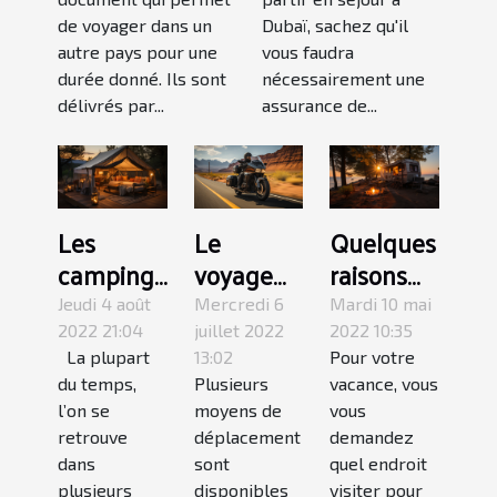
Dubaï
de voyager dans un
Dubaï, sachez qu'il
autre pays pour une
vous faudra
durée donné. Ils sont
nécessairement une
délivrés par...
assurance de...
Les
Le
Quelques
campings
voyage
raisons
de luxe
en road
de visiter
Jeudi 4 août
Mercredi 6
Mardi 10 mai
de
trip moto :
le
2022 21:04
juillet 2022
2022 10:35
La plupart
13:02
Pour votre
dernières
quels
Camping
du temps,
Plusieurs
vacance, vous
minutes?
sont ces
bassin
l’on se
moyens de
vous
atouts
Arcachon
retrouve
déplacement
demandez
positifs ?
dans
sont
quel endroit
plusieurs
disponibles
visiter pour