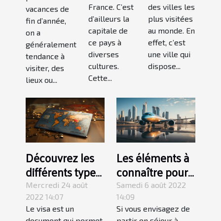
France. C’est
des villes les
vacances de
d’ailleurs la
plus visitées
fin d’année,
capitale de
au monde. En
on a
ce pays à
effet, c’est
généralement
diverses
une ville qui
tendance à
cultures.
dispose...
visiter, des
Cette...
lieux ou...
Découvrez les
Les éléments à
différents types
connaître pour
de visa
choisir une
Mercredi 24 août
Samedi 6 août 2022
assurance de
2022 14:07
14:09
Le visa est un
Si vous envisagez de
voyage pour
document qui permet
partir en séjour à