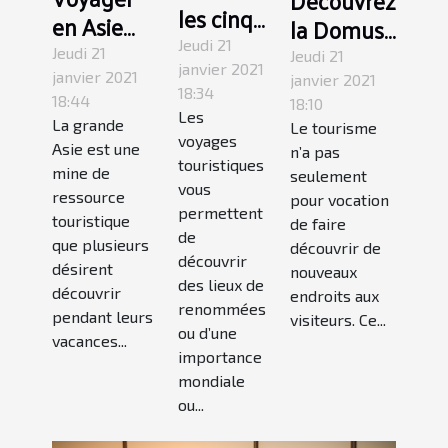
Découvrez
les cinq
en Asie
la Domus
beaux
pour
Jeudi 21
Tibériana
Jeudi 21
Jeudi 21
villages
janvier 2021
découvrir
de Rome
janvier 2021
janvier 2021
18:34
Béarn
18:44
les
18:10
Les
La grande
Le tourisme
merveilles
voyages
Asie est une
n’a pas
de la
touristiques
mine de
seulement
vous
nature
ressource
pour vocation
permettent
touristique
de faire
de
que plusieurs
découvrir de
découvrir
désirent
nouveaux
des lieux de
découvrir
endroits aux
renommées
pendant leurs
visiteurs. Ce...
ou d’une
vacances...
importance
mondiale
ou...