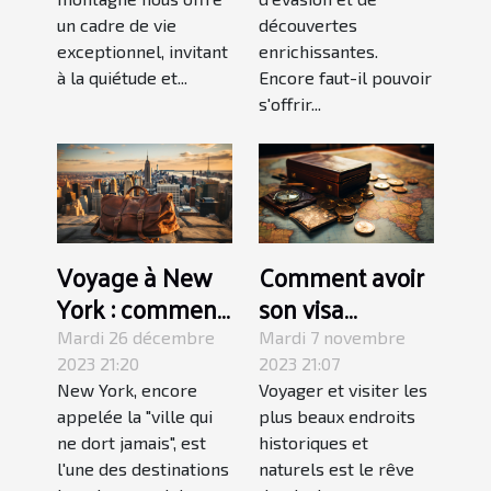
un cadre de vie
découvertes
exceptionnel, invitant
enrichissantes.
à la quiétude et...
Encore faut-il pouvoir
s'offrir...
Voyage à New
Comment avoir
York : comment
son visa
préparer sa
touristique ?
Mardi 26 décembre
Mardi 7 novembre
valise ?
2023 21:20
2023 21:07
New York, encore
Voyager et visiter les
appelée la "ville qui
plus beaux endroits
ne dort jamais", est
historiques et
l'une des destinations
naturels est le rêve