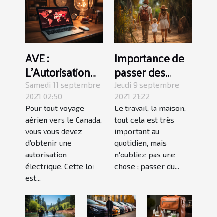
AVE :
Importance de
L’Autorisation
passer des
de Voyage
vacances en
Samedi 11 septembre
Jeudi 9 septembre
Electronique
famille
2021 02:50
2021 21:22
Pour tout voyage
Le travail, la maison,
aérien vers le Canada,
tout cela est très
vous vous devez
important au
d’obtenir une
quotidien, mais
autorisation
n'oubliez pas une
électrique. Cette loi
chose ; passer du...
est...