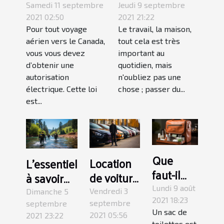
de Voyage
vacances en
Samedi 11 septembre
Jeudi 9 septembre
Electronique
famille
2021 02:50
2021 21:22
Pour tout voyage
Le travail, la maison,
aérien vers le Canada,
tout cela est très
vous vous devez
important au
d’obtenir une
quotidien, mais
autorisation
n'oubliez pas une
électrique. Cette loi
chose ; passer du...
est...
Que
Location
L'essentiel
faut-il
de voiture
à savoir
savoir
: les
sur le
Lundi 9 août
Vendredi 3
Dimanche 5
sur un
2021 18:23
conditions
couplage
septembre
septembre
Un sac de
sac de
2021 05:56
2021 23:22
à remplir
du
toilettes est