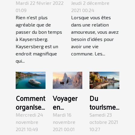
hiver ?
lors d’une sortie
Mardi 22 février 2022
Jeudi 2 décembre
en couple ?
01:09
2021 00:24
Rien n'est plus
Lorsque vous êtes
agréable que de
dans une relation
passer du bon temps
amoureuse, vous avez
à Kaysersberg.
besoin d’idées pour
Kaysersberg est un
avoir une vie
endroit magnifique
commune. Les...
qui...
Comment
Voyager
Du
organiser
en
tourisme :
son
Laponie :
l’une des
Mercredi 24
Mardi 16
Samedi 23
voyage à
pourquoi
plus
novembre
novembre
octobre 2021
2021 10:49
2021 00:01
10:27
Corfou en
partir en
belles