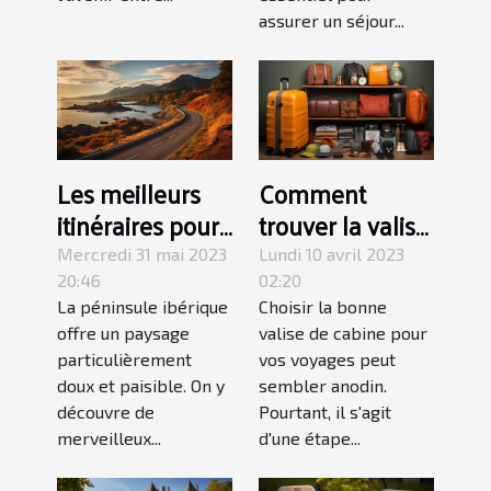
assurer un séjour...
Les meilleurs
Comment
itinéraires pour
trouver la valise
explorer
de cabine
Mercredi 31 mai 2023
Lundi 10 avril 2023
l'Espagne en
parfaite pour
20:46
02:20
La péninsule ibérique
Choisir la bonne
road trip
répondre à vos
offre un paysage
valise de cabine pour
besoins de
particulièrement
vos voyages peut
voyage ?
doux et paisible. On y
sembler anodin.
découvre de
Pourtant, il s'agit
merveilleux...
d'une étape...