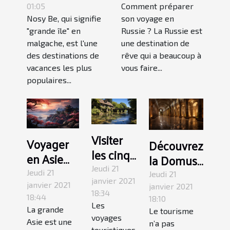
Nosy Be à
Russie ?
01:05
Comment préparer
Nosy Be, qui signifie
son voyage en
Madagascar
"grande île" en
Russie ? La Russie est
malgache, est l'une
une destination de
des destinations de
rêve qui a beaucoup à
vacances les plus
vous faire...
populaires...
Visiter
Voyager
Découvrez
les cinq
en Asie
la Domus
beaux
pour
Jeudi 21
Tibériana
Jeudi 21
Jeudi 21
villages
janvier 2021
découvrir
de Rome
janvier 2021
janvier 2021
18:34
Béarn
18:44
les
18:10
Les
La grande
Le tourisme
merveilles
voyages
Asie est une
n’a pas
touristiques