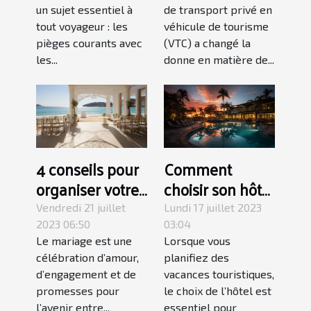
éviter
un sujet essentiel à
de transport privé en
tout voyageur : les
véhicule de tourisme
pièges courants avec
(VTC) a changé la
les...
donne en matière de...
4 conseils pour
Comment
organiser votre
choisir son hôtel
mariage à
pour des
Vendredi 21 juillet
Lundi 17 juillet 2023
l'étranger sans
vacances
2023 06:50
03:04
Le mariage est une
Lorsque vous
stress
touristiques ?
célébration d’amour,
planifiez des
d’engagement et de
vacances touristiques,
promesses pour
le choix de l’hôtel est
l’avenir entre...
essentiel pour