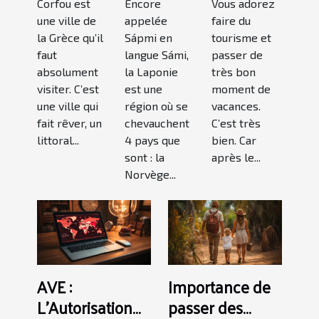
Corfou est
Encore
Vous adorez
Grèce ?
hiver ?
villes de
une ville de
appelée
faire du
la France
la Grèce qu’il
Sápmi en
tourisme et
à
faut
langue Sámi,
passer de
découvrir
absolument
la Laponie
très bon
visiter. C’est
est une
moment de
une ville qui
région où se
vacances.
fait rêver, un
chevauchent
C’est très
littoral...
4 pays que
bien. Car
sont : la
après le...
Norvège...
AVE :
Importance de
L’Autorisation
passer des