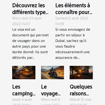
Découvrez les
Les éléments à
différents types
connaître pour
de visa
choisir une
Mercredi 24 août
Samedi 6 août 2022
assurance de
2022 14:07
14:09
Le visa est un
Si vous envisagez de
voyage pour
document qui permet
partir en séjour à
Dubaï
de voyager dans un
Dubaï, sachez qu'il
autre pays pour une
vous faudra
durée donné. Ils sont
nécessairement une
délivrés par...
assurance de...
Les
Le
Quelques
campings
voyage
raisons
de luxe
en road
de visiter
Jeudi 4 août
Mercredi 6
Mardi 10 mai
2022 21:04
juillet 2022
2022 10:35