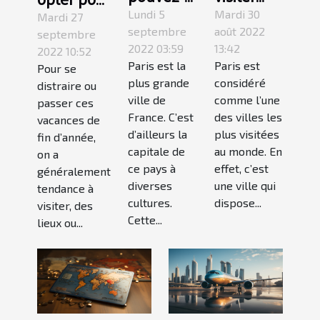
vous faire
Paris ?
un
Lundi 5
Mardi 30
Mardi 27
à Paris ?
septembre
août 2022
camping
septembre
2022 03:59
13:42
2022 10:52
à
Paris est la
Paris est
Pour se
Grenoble
plus grande
considéré
distraire ou
?
ville de
comme l’une
passer ces
France. C’est
des villes les
vacances de
d’ailleurs la
plus visitées
fin d’année,
capitale de
au monde. En
on a
ce pays à
effet, c’est
généralement
diverses
une ville qui
tendance à
cultures.
dispose...
visiter, des
Cette...
lieux ou...