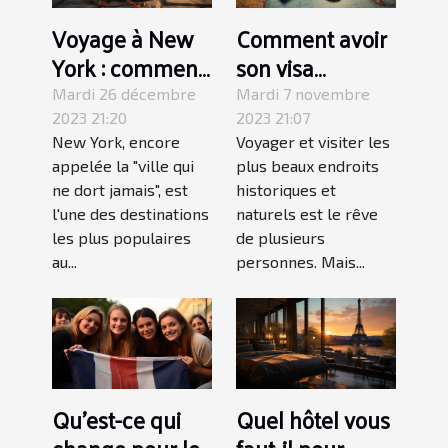
Voyage à New
Comment avoir
York : comment
son visa
préparer sa
touristique ?
Mardi 26 décembre
Mardi 7 novembre
valise ?
2023 21:20
2023 21:07
New York, encore
Voyager et visiter les
appelée la "ville qui
plus beaux endroits
ne dort jamais", est
historiques et
l'une des destinations
naturels est le rêve
les plus populaires
de plusieurs
au...
personnes. Mais...
Qu’est-ce qui
Quel hôtel vous