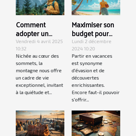
Comment
Maximiser son
adopter un
budget pour
mode de vie
des vacances
Vendredi 4 avril 2025
Lundi 2 décembre
écoresponsable
longue durée
10:32
2024 10:20
Nichée au cœur des
Partir en vacances
en montagne
sommets, la
est synonyme
montagne nous offre
d'évasion et de
un cadre de vie
découvertes
exceptionnel, invitant
enrichissantes.
à la quiétude et...
Encore faut-il pouvoir
s'offrir...