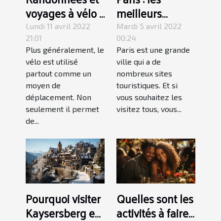
voyages à vélo :
meilleurs
Pourquoi faire ?
endroits à
Lundi 11 avril 2022
Mardi 5 avril 2022
absolument
21:01
00:24
Plus généralement, le
Paris est une grande
visiter
vélo est utilisé
ville qui a de
partout comme un
nombreux sites
moyen de
touristiques. Et si
déplacement. Non
vous souhaitez les
seulement il permet
visitez tous, vous...
de...
Pourquoi visiter
Quelles sont les
Kaysersberg en
activités à faire