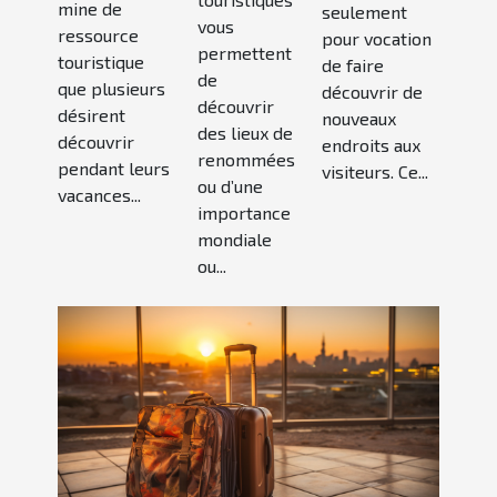
de la
mine de
seulement
vous
nature
ressource
pour vocation
permettent
touristique
de faire
de
que plusieurs
découvrir de
découvrir
désirent
nouveaux
des lieux de
découvrir
endroits aux
renommées
pendant leurs
visiteurs. Ce...
ou d’une
vacances...
importance
mondiale
ou...