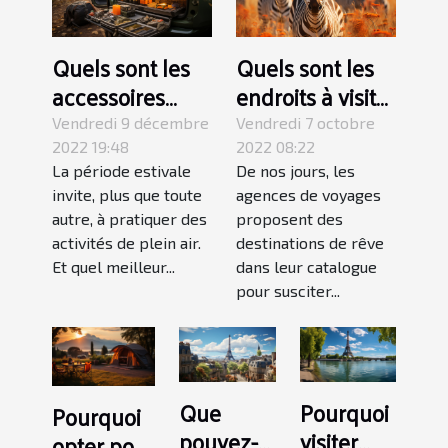
Quels sont les
Quels sont les
accessoires
endroits à visiter
pour faire du
lors d’un voyage
Vendredi 9 décembre
Vendredi 7 octobre
camping ?
au Kenya ?
2022 19:48
2022 08:22
La période estivale
De nos jours, les
invite, plus que toute
agences de voyages
autre, à pratiquer des
proposent des
activités de plein air.
destinations de rêve
Et quel meilleur...
dans leur catalogue
pour susciter...
Que
Pourquoi
Pourquoi
pouvez-
visiter
opter pour