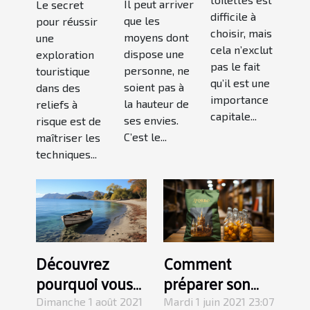
Il peut arriver
Le secret
toilettes
canyoning
difficile à
que les
pour réussir
?
et du
choisir, mais
moyens dont
une
rafting
cela n’exclut
dispose une
exploration
pas le fait
personne, ne
touristique
qu’il est une
soient pas à
dans des
importance
la hauteur de
reliefs à
capitale...
ses envies.
risque est de
C’est le...
maîtriser les
techniques...
Découvrez
Comment
pourquoi vous
préparer son
devriez visiter
voyage en
Dimanche 1 août 2021
Mardi 1 juin 2021 23:07