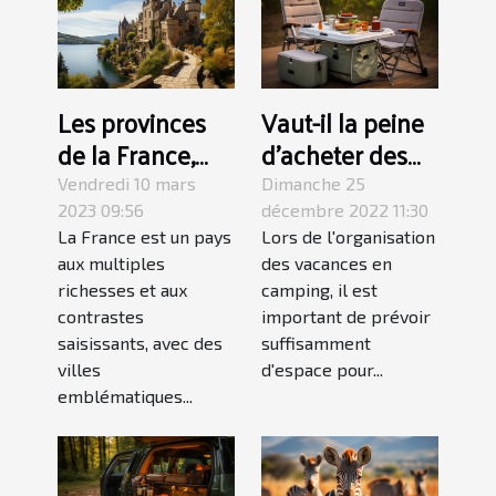
Les provinces
Vaut-il la peine
de la France,
d'acheter des
des lieux
tables de
Vendredi 10 mars
Dimanche 25
magnifiques à
camping
2023 09:56
décembre 2022 11:30
La France est un pays
Lors de l'organisation
visiter au moins
pliantes ?
aux multiples
des vacances en
une fois dans sa
richesses et aux
camping, il est
vie
contrastes
important de prévoir
saisissants, avec des
suffisamment
villes
d'espace pour...
emblématiques...