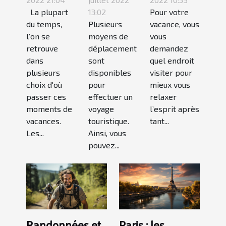
de
trip moto :
le
La plupart
13:02
Pour votre
dernières
quels
Camping
du temps,
Plusieurs
vacance, vous
minutes?
sont ces
bassin
l’on se
moyens de
vous
atouts
Arcachon
retrouve
déplacement
demandez
positifs ?
dans
sont
quel endroit
plusieurs
disponibles
visiter pour
choix d'où
pour
mieux vous
passer ces
effectuer un
relaxer
moments de
voyage
l’esprit après
vacances.
touristique.
tant...
Les...
Ainsi, vous
pouvez...
Randonnées et
Paris : les