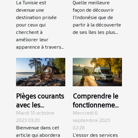
La Tunisie est
Quelle meilleure
esthétique en
guide complet
devenue une
façon de découvrir
Tunisie
pour un circuit
destination prisée
l'Indonésie que de
indépendant en
pour ceux qui
partir à la découverte
Indonésie
cherchent à
de ses îles les plus...
améliorer leur
apparence à travers...
Pièges courants
Comprendre le
avec les
fonctionnement
locations de
des services
Mardi 10 octobre
Mercredi 6
vacances :
VTC 24h/24 et
2023 03:20
septembre 2023
Bienvenue dans cet
02:28
comment les
7J/7 à Avignon
article qui abordera
L'essor des services